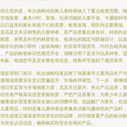
值得注意的是，本次抽检特别将儿童钟表纳入了重点检查范围。
着市场发展，兼具计时、装饰、玩具功能的儿童手表、卡通闹钟
产品日益受到家长和孩子们的喜爱。检查发现，辖区内主要商场
专卖店及文具店销售的儿童钟表，其产品质量总体良好。钟表的
时精度、表带及外壳的材质安全、电池仓的固定与防漏设计、以
可能存在的细小部件（如装饰物）的安装牢固度等，均符合相关
准。产品的标签标识也规范齐全，清晰注明了是否为玩具钟表、
用年龄、电池型号及安全警告等信息，销售环节做到了规范有序
市场监管部门表示，此次抽检结果反映了张家港市儿童用品生产
流通领域质量安全意识普遍提升，市场秩序规范。下一步，将继
加强日常监管与专项抽查力度，尤其关注新兴、热点产品品类，
促经营者严格落实进货查验制度，严把产品质量关，为青少年儿
的健康成长营造更加安全放心的消费环境。也提醒广大家长，在
购儿童用品，特别是像儿童钟表这类兼具功能与趣味性的产品时
应优先选择正规渠道和信誉良好的品牌，并仔细查看产品的标识
签与安全认证信息，确保购买到安全合格的产品。