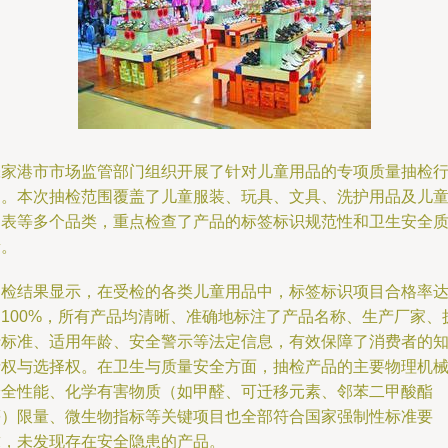
张家港市市场监管部门组织开展了针对儿童用品的专项质量抽检
动。本次抽检范围覆盖了儿童服装、玩具、文具、洗护用品及儿
钟表等多个品类，重点检查了产品的标签标识规范性和卫生安全
量。
抽检结果显示，在受检的各类儿童用品中，标签标识项目合格率
到100%，所有产品均清晰、准确地标注了产品名称、生产厂家、
行标准、适用年龄、安全警示等法定信息，有效保障了消费者的
情权与选择权。在卫生与质量安全方面，抽检产品的主要物理机
安全性能、化学有害物质（如甲醛、可迁移元素、邻苯二甲酸酯
等）限量、微生物指标等关键项目也全部符合国家强制性标准要
求，未发现存在安全隐患的产品。