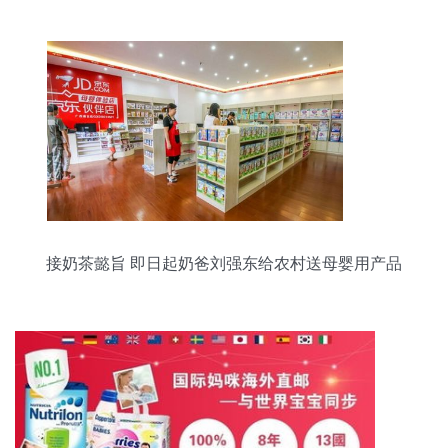
接奶茶懿旨 即日起奶爸刘强东给农村送母婴用产品