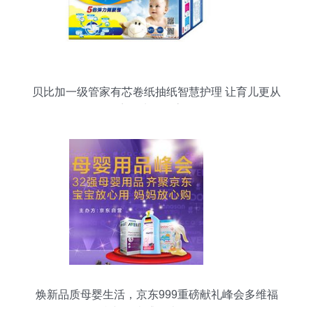
贝比加一级管家有芯卷纸抽纸智慧护理 让育儿更从
容，生活更高效
焕新品质母婴生活，京东999重磅献礼峰会多维福
利与钟表盛会火爆联动