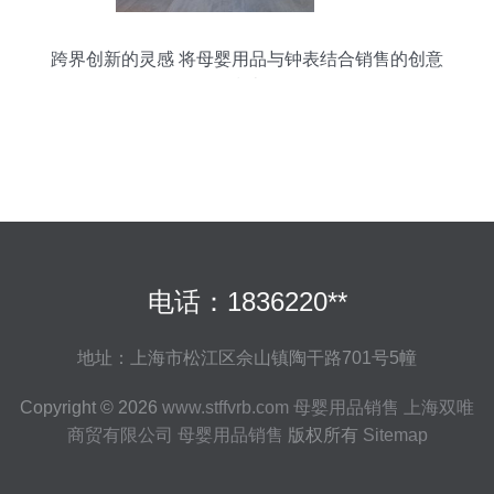
跨界创新的灵感 将母婴用品与钟表结合销售的创意
指南
电话：1836220**
地址：上海市松江区佘山镇陶干路701号5幢
Copyright © 2026
www.stffvrb.com
母婴用品销售
上海双唯
商贸有限公司
母婴用品销售
版权所有
Sitemap