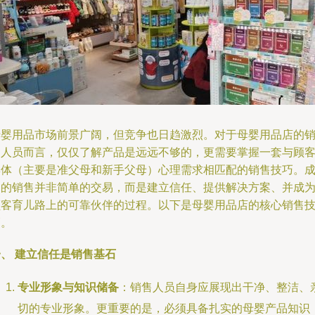
母婴用品市场前景广阔，但竞争也日趋激烈。对于母婴用品店的
售人员而言，仅仅了解产品是远远不够的，更需要掌握一套与顾
群体（主要是准父母和新手父母）心理需求相匹配的销售技巧。
功的销售并非简单的交易，而是建立信任、提供解决方案、并成
顾客育儿路上的可靠伙伴的过程。以下是母婴用品店的核心销售
巧。
、 建立信任是销售基石
专业形象与知识储备
：销售人员自身应展现出干净、整洁、
切的专业形象。更重要的是，必须具备扎实的母婴产品知识