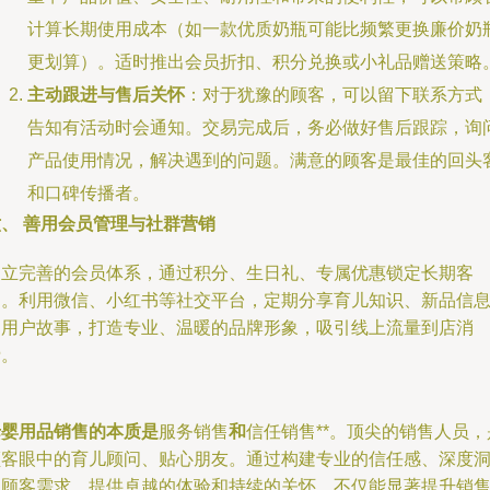
计算长期使用成本（如一款优质奶瓶可能比频繁更换廉价奶
更划算）。适时推出会员折扣、积分兑换或小礼品赠送策略
主动跟进与售后关怀
：对于犹豫的顾客，可以留下联系方式
告知有活动时会通知。交易完成后，务必做好售后跟踪，询
产品使用情况，解决遇到的问题。满意的顾客是最佳的回头
和口碑传播者。
六、 善用会员管理与社群营销
建立完善的会员体系，通过积分、生日礼、专属优惠锁定长期客
户。利用微信、小红书等社交平台，定期分享育儿知识、新品信
和用户故事，打造专业、温暖的品牌形象，吸引线上流量到店消
费。
母婴用品销售的本质是
服务销售
和
信任销售**。顶尖的销售人员，
顾客眼中的育儿顾问、贴心朋友。通过构建专业的信任感、深度
察顾客需求、提供卓越的体验和持续的关怀，不仅能显著提升销