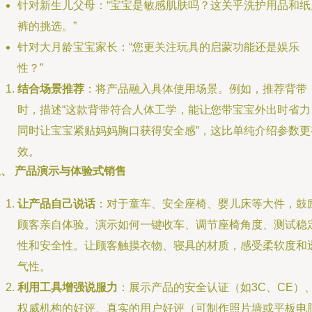
针对新生儿父母：“宝宝是敏感肌肤吗？这关乎洗护用品和纸
裤的挑选。”
针对大月龄宝宝家长：“您更关注玩具的启蒙功能还是娱乐
性？”
结合场景推荐
：将产品融入具体使用场景。例如，推荐背带
时，描述“这款背带符合人体工学，能让您带宝宝外出时省力
同时让宝宝紧贴妈妈胸口获得安全感”，这比单纯介绍参数更
效。
三、 产品演示与体验式销售
让产品自己说话
：对于童车、安全座椅、婴儿床等大件，鼓
顾客亲自体验。演示如何一键收车、调节座椅角度、测试稳
性和安全性。让顾客触摸衣物、寝具的材质，感受柔软度和
气性。
利用工具增强说服力
：展示产品的安全认证（如3C、CE）
权威机构的好评、真实的用户好评（可制作照片墙或平板电